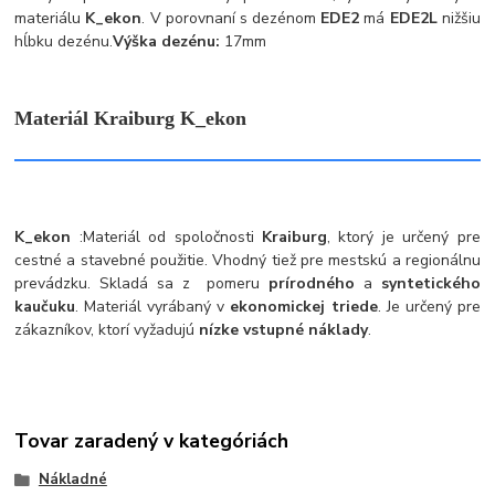
materiálu
K_ekon
.
V porovnaní s dezénom
EDE2
má
EDE2L
nižšiu
hĺbku dezénu.
Výška dezénu:
17mm
Materiál Kraiburg K_ekon
K_ekon
:
Materiál od spoločnosti
Kraiburg
, ktorý je určený pre
cestné a stavebné použitie. Vhodný tiež pre mestskú a regionálnu
prevádzku. Skladá sa z pomeru
prírodného
a
syntetického
kaučuku
. Materiál vyrábaný v
ekonomickej triede
. Je určený pre
zákazníkov, ktorí vyžadujú
nízke vstupné náklady
.
Tovar zaradený v kategóriách
Nákladné