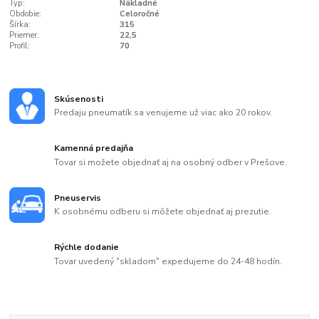
Typ:
Nákladné
Obdobie:
Celoročné
Šírka:
315
Priemer:
22,5
Profil:
70
Skúsenosti
Predaju pneumatík sa venujeme už viac ako 20 rokov.
Kamenná predajňa
Tovar si možete objednať aj na osobný odber v Prešove.
Pneuservis
K osobnému odberu si môžete objednať aj prezutie.
Rýchle dodanie
Tovar uvedený "skladom" expedujeme do 24-48 hodín.