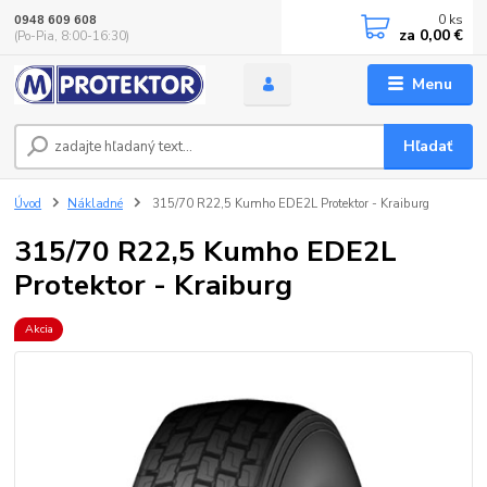
0
ks
0948 609 608
za
0,00 €
(Po-Pia, 8:00-16:30)
Menu
Hľadať
Úvod
Nákladné
315/70 R22,5 Kumho EDE2L Protektor - Kraiburg
315/70 R22,5 Kumho EDE2L
Protektor - Kraiburg
Akcia