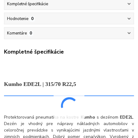
Kompletné špecifikácie
Hodnotenie
0
Komentáre
0
Kompletné špecifikácie
Kumho EDE2L | 315/70 R22,5
Protektorovaná pneumatika na kostre
Kumho
s dezénom
EDE2L
.
Dezén je vhodný pre nápravy nákladných automobilov v
celoročnej prevádzke s vynikajúcimi jazdnými vlastnosťami v
zimných podmienkach. Dobrý pomer cena/výkon. Vyrobený z