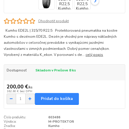
Ohodnotiť produkt
Kumho EDE2L | 315/70 R22,5 Protektorovaná pneumatika na kostre
Kumho s dezénom EDE2L. Dezén je vhodný pre nápravy nákladných
automobilov v celoročnej prevádzke s vynikajúcimi jazdnými
vlastnosťami v zimných podmienkach. Dobrý pomer cena/výkon.
Vyrobený z materiálu K_ekon. V porovnaní s de...
celý popis
Dostupnosť
Skladom v Prešove 8 ks
200,00 €
/
ks
162,60 €
bez DPH
Pridať do košíka
Číslo produktu:
603486
Výrobca:
M-PROTEKTOR
Značka:
Kumho