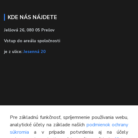
KDE NÁS NÁJDETE
Jelšová 26, 080 05 Prešov
Vstup do areálu spoločnosti
je z ulice:
Jesenná 20
Pre základnú funkčnosť, spríjemnenie používania webu,
analytické účely na základe naších
podmienok ochrany
súkromia
a v prípade potvrdenia aj na účely
KONTAKT