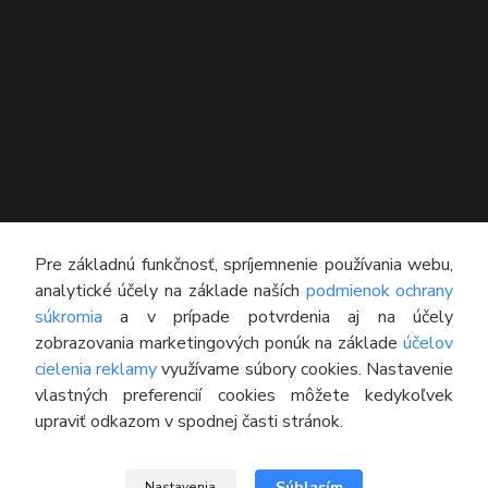
KONTAKT
Pre základnú funkčnosť, spríjemnenie používania webu,
analytické účely na základe naších
podmienok ochrany
Technický poradca
súkromia
a v prípade potvrdenia aj na účely
0948 609 608
zobrazovania marketingových ponúk na základe
účelov
(Po-Pia, 8:00-16:30)
cielenia reklamy
využívame súbory cookies. Nastavenie
vlastných preferencií cookies môžete kedykoľvek
info@pneumatikyaprotektory.sk
upraviť odkazom v spodnej časti stránok.
Súhlasím
Nastavenia