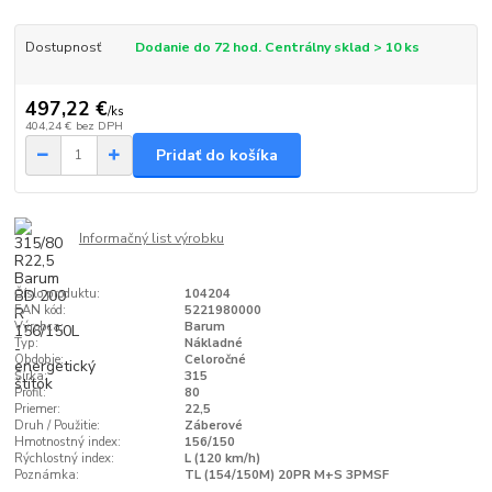
Dostupnosť
Dodanie do 72 hod. Centrálny sklad > 10 ks
497,22 €
/
ks
404,24 €
bez DPH
Pridať do košíka
Informačný list výrobku
Číslo produktu:
104204
EAN kód:
5221980000
Výrobca:
Barum
Typ:
Nákladné
Obdobie:
Celoročné
Šírka:
315
Profil:
80
Priemer:
22,5
Druh / Použitie:
Záberové
Hmotnostný index:
156/150
Rýchlostný index:
L (120 km/h)
Poznámka:
TL (154/150M) 20PR M+S 3PMSF