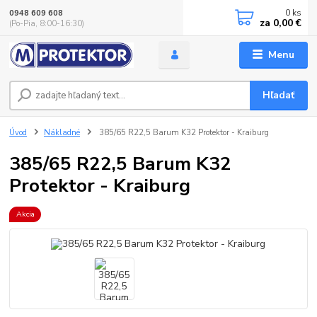
0
ks
0948 609 608
za
0,00 €
(Po-Pia, 8:00-16:30)
Menu
Hľadať
Úvod
Nákladné
385/65 R22,5 Barum K32 Protektor - Kraiburg
385/65 R22,5 Barum K32
Protektor - Kraiburg
Akcia