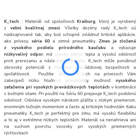
K_tech
: Materiál od spoločnosti
Kraiburg
, ktorý je vyrobený
z
veľmi kvalitnej zmesi
. Všetky dezény rady K_tech sú
nadizajnované tak, aby boli schopné zvládnuť kritické aplikácie,
ako prívesy,
séria 60
a zimné pneumatiky.
Zmes je zložená
z vysokého podielu prírodného kaučuku
a vykazuje
nízky
valivý odpor
, má vysoký odvod tepla a vysokú odolnosť
proti prerezaniu a následnému trhaniu. K_tech môže ponúknuť
obrovský potenciál z hľadiska prevádzkovej bezpečnosti a
spoľahlivosti. Použitie dezénu K_tech na prívesoch Vám
zabezpečí nízku hlučnosť pneumatiky, možnosť
vysokého
zaťaženia pri vysokých prevádzkových teplotách
v kombinácii
s bočnými silami. Pri použití na Sériu 60 prejavuje K_tech podobnú
odolnosť. Odoláva vysokým nárokom plášťa s nízkym priemerom,
enormným točivým momentom a často aj kritickým hodnotám tlaku
pneumatiky. K_tech je perfektný pre zimu, má vysokú flexibilitu
a to aj v extrémne nízkych teplotách. Materiál sa nenahrieva ani
na suchom povrchu vozovky pri vysokých priemerných
rýchlostiach