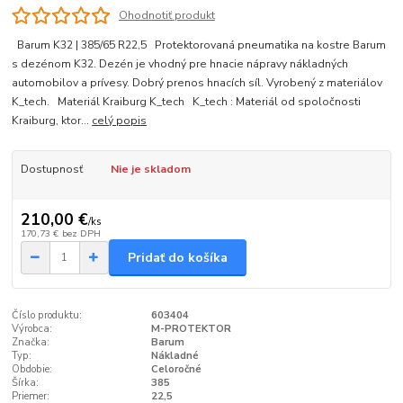
Ohodnotiť produkt
Barum K32 | 385/65 R22,5 Protektorovaná pneumatika na kostre Barum
s dezénom K32. Dezén je vhodný pre hnacie nápravy nákladných
automobilov a prívesy. Dobrý prenos hnacích síl. Vyrobený z materiálov
K_tech. Materiál Kraiburg K_tech K_tech : Materiál od spoločnosti
Kraiburg, ktor...
celý popis
Dostupnosť
Nie je skladom
210,00 €
/
ks
170,73 €
bez DPH
Pridať do košíka
Číslo produktu:
603404
Výrobca:
M-PROTEKTOR
Značka:
Barum
Typ:
Nákladné
Obdobie:
Celoročné
Šírka:
385
Priemer:
22,5