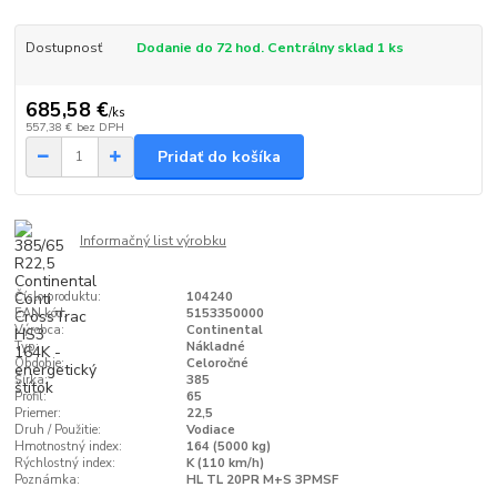
Dostupnosť
Dodanie do 72 hod. Centrálny sklad 1 ks
685,58 €
/
ks
557,38 €
bez DPH
Pridať do košíka
Informačný list výrobku
Číslo produktu:
104240
EAN kód:
5153350000
Výrobca:
Continental
Typ:
Nákladné
Obdobie:
Celoročné
Šírka:
385
Profil:
65
Priemer:
22,5
Druh / Použitie:
Vodiace
Hmotnostný index:
164 (5000 kg)
Rýchlostný index:
K (110 km/h)
Poznámka:
HL TL 20PR M+S 3PMSF