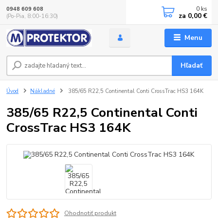
0
ks
0948 609 608
za
0,00 €
(Po-Pia, 8:00-16:30)
Menu
Hľadať
Úvod
Nákladné
385/65 R22,5 Continental Conti CrossTrac HS3 164K
385/65 R22,5 Continental Conti
CrossTrac HS3 164K
Ohodnotiť produkt