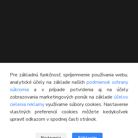
KONTAKT
Pre základnú funkčnosť, spríjemnenie používania webu,
analytické účely na základe naších
podmienok ochrany
Technický poradca
súkromia
a v prípade potvrdenia aj na účely
0948 609 608
zobrazovania marketingových ponúk na základe
účelov
(Po-Pia, 8:00-16:30)
cielenia reklamy
využívame súbory cookies. Nastavenie
vlastných preferencií cookies môžete kedykoľvek
info@pneumatikyaprotektory.sk
upraviť odkazom v spodnej časti stránok.
Súhlasím
Nastavenia