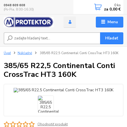
0
ks
0948 609 608
za
0,00 €
(Po-Pia, 8:00-16:30)
Menu
Hľadať
Úvod
Nákladné
385/65 R22,5 Continental Conti CrossTrac HT3 160K
385/65 R22,5 Continental Conti
CrossTrac HT3 160K
Ohodnotiť produkt