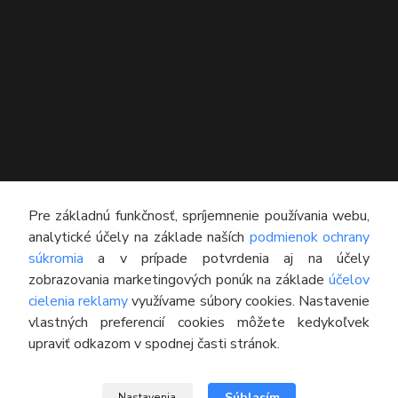
KONTAKT
Pre základnú funkčnosť, spríjemnenie používania webu,
analytické účely na základe naších
podmienok ochrany
Technický poradca
súkromia
a v prípade potvrdenia aj na účely
0948 609 608
zobrazovania marketingových ponúk na základe
účelov
(Po-Pia, 8:00-16:30)
cielenia reklamy
využívame súbory cookies. Nastavenie
vlastných preferencií cookies môžete kedykoľvek
info@pneumatikyaprotektory.sk
upraviť odkazom v spodnej časti stránok.
Súhlasím
Nastavenia