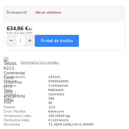
Dostupnosť
Nie je skladom
634,86 €
/
ks
516,15 €
bez DPH
Pridať do košíka
Informačný list výrobku
Číslo produktu:
104241
EAN kód:
5350540000
Výrobca:
Continental
Typ:
Nákladné
Obdobie:
Celoročné
Šírka:
385
Profil:
65
Priemer:
22,5
Druh / Použitie:
Návesové
Hmotnostný index:
160 (4500 kg)
Rýchlostný index:
K (110 km/h)
Poznámka:
TL 20PR (158L) M+S 3PMSF