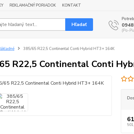
KY
REKLAMAČNÝ PORIADOK
KONTAKT
Potreb
Hľadať
0948
(Po-Pi
ákladné
385/65 R22,5 Continental Conti Hybrid HT3+ 164K
65 R22,5 Continental Conti Hy
Dos
61
501