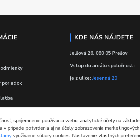
MÁCIE
KDE NÁS NÁJDETE
Jelšová 26, 080 05 Prešov
Vstup do areálu spoločnosti
podmienky
je z ulice:
Jesenná 20
 poriadok
platba
obných údajov
čnosť, spríjemnenie používania webu, analytické účely na základe
a v prípade potvrdenia aj na účely zobrazovania marketingovýc
 od zmluvy
eklamy
využívame súbory cookies. Nastavenie vlastných preferen