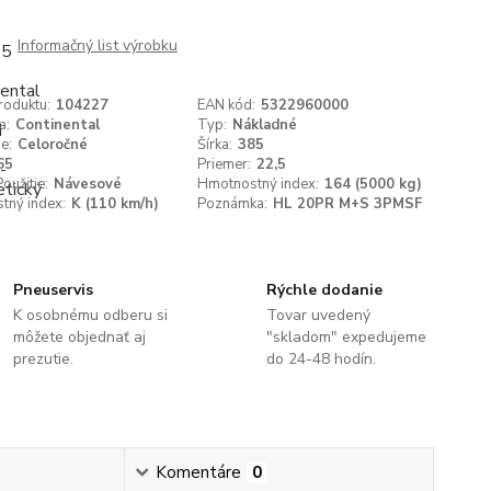
Informačný list výrobku
roduktu:
104227
EAN kód:
5322960000
a:
Continental
Typ:
Nákladné
e:
Celoročné
Šírka:
385
65
Priemer:
22,5
oužitie:
Návesové
Hmotnostný index:
164 (5000 kg)
tný index:
K (110 km/h)
Poznámka:
HL 20PR M+S 3PMSF
Pneuservis
Rýchle dodanie
K osobnému odberu si
Tovar uvedený
môžete objednať aj
"skladom" expedujeme
prezutie.
do 24-48 hodín.
Komentáre
0