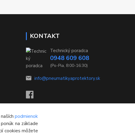
KONTAKT
Technický poradca
0948 609 608
(Po-Pia, 8:00-16:30)
info@pneumatikyaprotektory.sk
 naších
podmienok
h ponúk na základe
cií cookies môžete