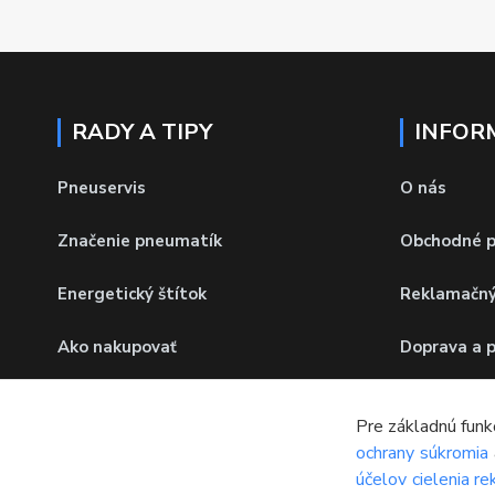
RADY A TIPY
INFOR
Pneuservis
O nás
Značenie pneumatík
Obchodné 
Energetický štítok
Reklamačný
Ako nakupovať
Doprava a 
Rýchlostný index
Ochrana os
Pre základnú funk
ochrany súkromia
Hmotnostný index
Odstúpenie
účelov cielenia r