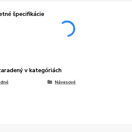
tné špecifikácie
zaradený v kategóriách
adné
Návesové