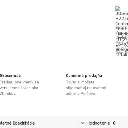
Číslo p
Výrobc
Obdobi
Profil:
Druh / P
Rýchlos
Skúsenosti
Kamenná predajňa
Predaju pneumatík sa
Tovar si možete
venujeme už viac ako
objednať aj na osobný
20 rokov.
odber v Prešove.
etné špecifikácie
Hodnotenie
0