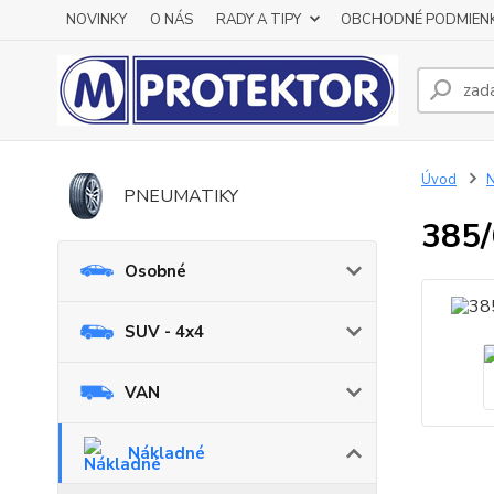
NOVINKY
O NÁS
RADY A TIPY
OBCHODNÉ PODMIEN
Úvod
N
PNEUMATIKY
385/
Osobné
SUV - 4x4
VAN
Nákladné