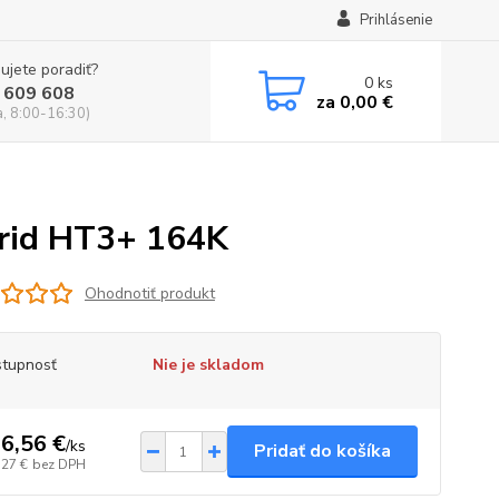
Prihlásenie
ujete poradiť?
0
ks
 609 608
za
0,00 €
a, 8:00-16:30)
brid HT3+ 164K
Ohodnotiť produkt
tupnosť
Nie je skladom
6,56 €
/
ks
Pridať do košíka
,27 €
bez DPH