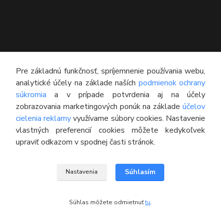
KONTAKT
Pre základnú funkčnosť, spríjemnenie používania webu,
analytické účely na základe naších
podmienok ochrany
Technický poradca
súkromia
a v prípade potvrdenia aj na účely
0948 609 608
zobrazovania marketingových ponúk na základe
účelov
(Po-Pia, 8:00-16:30)
cielenia reklamy
využívame súbory cookies. Nastavenie
vlastných preferencií cookies môžete kedykoľvek
info@pneumatikyaprotektory.sk
upraviť odkazom v spodnej časti stránok.
Súhlasím
Nastavenia
© 2016 M-PROTEKTOR s.r.o.
Súhlas môžete odmietnuť
tu
.