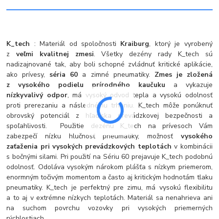
K_tech
: Materiál od spoločnosti
Kraiburg
, ktorý je vyrobený
z
veľmi kvalitnej zmesi
. Všetky dezény rady K_tech sú
nadizajnované tak, aby boli schopné zvládnuť kritické aplikácie,
ako prívesy,
séria 60
a zimné pneumatiky.
Zmes je zložená
z vysokého podielu prírodného kaučuku
a vykazuje
nízky
valivý odpor
, má vysoký odvod tepla a vysokú odolnosť
proti prerezaniu a následnému trhaniu. K_tech môže ponúknuť
obrovský potenciál z hľadiska prevádzkovej bezpečnosti a
spoľahlivosti. Použitie dezénu K_tech na prívesoch Vám
zabezpečí nízku hlučnosť pneumatiky, možnosť
vysokého
zaťaženia pri vysokých prevádzkových teplotách
v kombinácii
s bočnými silami. Pri použití na Sériu 60 prejavuje K_tech podobnú
odolnosť. Odoláva vysokým nárokom plášťa s nízkym priemerom,
enormným točivým momentom a často aj kritickým hodnotám tlaku
pneumatiky. K_tech je perfektný pre zimu, má vysokú flexibilitu
a to aj v extrémne nízkych teplotách. Materiál sa nenahrieva ani
na suchom povrchu vozovky pri vysokých priemerných
rýchlostiach.