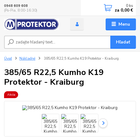
0
ks
0948 609 608
za
0,00 €
(Po-Pia, 8:00-16:30)
Menu
Hľadať
Úvod
Nákladné
385/65 R22,5 Kumho K19 Protektor - Kraiburg
385/65 R22,5 Kumho K19
Protektor - Kraiburg
Akcia