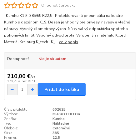
Ohodnotiť produkt
Kumho K19 | 385/65 R22,5 Protektorovaná pneumatika na kostre
Kumho s dezénom K19. Dezén je vhodný pre prívesy, návesy a vlečné
nápravy. Vysoký kilometrový výkon. Nízky valivý odpor/nízka spotreba
pohonných hmôt. Výborný odvod tepla. Vyrobený z materiálu K_tech.
Materiál Kraiburg K_tech K_...
celý popis
Dostupnosť
Nie je skladom
210,00 €
/
ks
170,73 €
bez DPH
Pridať do košíka
Číslo produktu:
602625
Výrobca:
M-PROTEKTOR
Značka:
Kumho
Typ:
Nákladné
Obdobie:
Celoročné
Šírka:
385
Priemer:
22,5