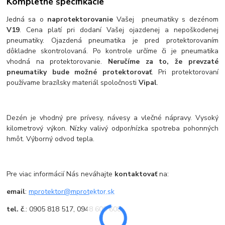
Kompletné špecifikácie
Jedná sa o
naprotektorovanie
Vašej pneumatiky s dezénom
V19
. Cena platí pri dodaní Vašej ojazdenej a nepoškodenej
pneumatiky. Ojazdená pneumatika je pred protektorovaním
dôkladne skontrolovaná. Po kontrole určíme či je pneumatika
vhodná na protektorovanie.
Neručíme za to, že prevzaté
pneumatiky bude možné protektorovať
. Pri protektorovaní
používame brazílsky materiál spoločnosti
Vipal
.
Dezén je vhodný pre prívesy, návesy a vlečné nápravy. Vysoký
kilometrový výkon. Nízky valivý odpor/nízka spotreba pohonných
hmôt. Výborný odvod tepla.
Pre viac informácií Nás neváhajte
kontaktovať
na:
email
:
mprotektor@mprotektor.sk
tel. č
.: 0905 818 517, 0948 609 608