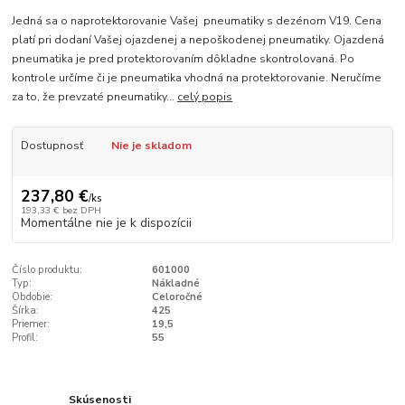
Jedná sa o naprotektorovanie Vašej pneumatiky s dezénom V19. Cena
platí pri dodaní Vašej ojazdenej a nepoškodenej pneumatiky. Ojazdená
pneumatika je pred protektorovaním dôkladne skontrolovaná. Po
kontrole určíme či je pneumatika vhodná na protektorovanie. Neručíme
za to, že prevzaté pneumatiky...
celý popis
Dostupnosť
Nie je skladom
237,80 €
/
ks
193,33 €
bez DPH
Momentálne nie je k dispozícii
Číslo produktu:
601000
Typ:
Nákladné
Obdobie:
Celoročné
Šírka:
425
Priemer:
19,5
Profil:
55
Skúsenosti