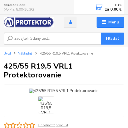
0
ks
0948 609 608
za
0,00 €
(Po-Pia, 8:00-16:30)
Menu
Hľadať
Úvod
Nákladné
425/55 R19,5 VRL1 Protektorovanie
425/55 R19,5 VRL1
Protektorovanie
Ohodnotiť produkt