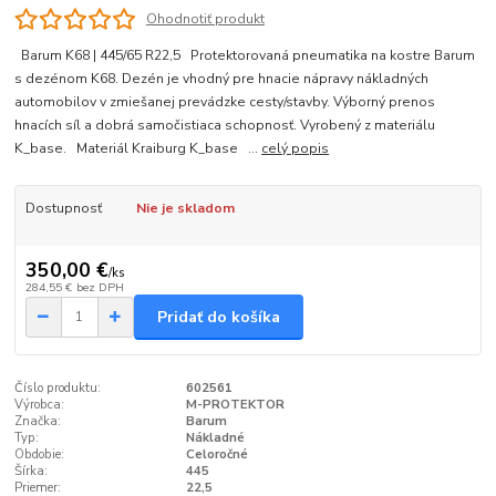
Ohodnotiť produkt
Barum K68 | 445/65 R22,5 Protektorovaná pneumatika na kostre Barum
s dezénom K68. Dezén je vhodný pre hnacie nápravy nákladných
automobilov v zmiešanej prevádzke cesty/stavby. Výborný prenos
hnacích síl a dobrá samočistiaca schopnosť. Vyrobený z materiálu
K_base. Materiál Kraiburg K_base ...
celý popis
Dostupnosť
Nie je skladom
350,00 €
/
ks
284,55 €
bez DPH
Pridať do košíka
Číslo produktu:
602561
Výrobca:
M-PROTEKTOR
Značka:
Barum
Typ:
Nákladné
Obdobie:
Celoročné
Šírka:
445
Priemer:
22,5