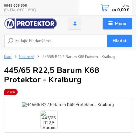
0
ks
0948 609 608
za
0,00 €
(Po-Pia, 8:00-16:30)
Menu
Hľadať
Úvod
Nákladné
445/65 R22,5 Barum K68 Protektor - Kraiburg
445/65 R22,5 Barum K68
Protektor - Kraiburg
Akcia