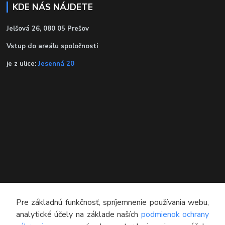
KDE NÁS NÁJDETE
Jelšová 26, 080 05 Prešov
Vstup do areálu spoločnosti
je z ulice:
Jesenná 20
KONTAKT
Pre základnú funkčnosť, spríjemnenie používania webu,
analytické účely na základe naších
podmienok ochrany
Technický poradca