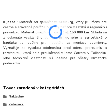
K_base
: Materiál od spoločnosti
Kraiburg
, ktorý je určený pre
cestné a stavebné použitie. Vhodný tiež pre mestskú a regionálnu
prevádzku. Materiál umožňuje najazdiť až
150 000 km
. Skladá sa
z dokonale vyváženého pomeru
prírodného
a
syntetického
kaučuku
. Je ideálny pre neustále sa meniace podmienky.
Vyznačuje sa vysokou odolnosťou proti oderu, prerezaniu a
roztrhnutiu, ktorá bola preukázaná v lome Carrara v Taliansku.
Jeho technické vlastnosti sú ideálne pre všetky klimatické
podmienky.
Tovar zaradený v kategóriách
Nákladné
Záberové