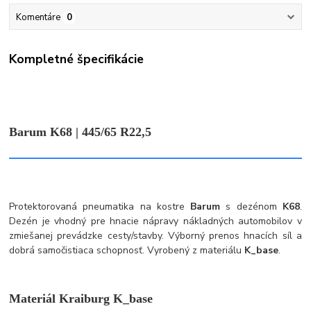
Komentáre
0
Kompletné špecifikácie
Barum K68 | 445/65 R22,5
Protektorovaná pneumatika na kostre
Barum
s dezénom
K68
.
Dezén je vhodný pre hnacie nápravy nákladných automobilov v
zmiešanej prevádzke cesty/stavby. Výborný prenos hnacích síl a
dobrá samočistiaca schopnosť. Vyrobený z materiálu
K_base
.
Materiál Kraiburg K_base