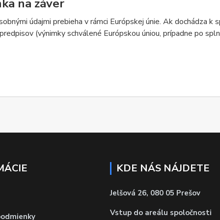
ka na záver
sobnými údajmi prebieha v rámci Európskej únie. Ak dochádza k 
predpisov (výnimky schválené Európskou úniou, prípadne po splne
MÁCIE
KDE NÁS NÁJDETE
Jelšová 26, 080 05 Prešov
Vstup do areálu spoločnosti
podmienky