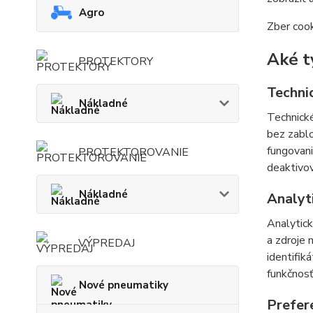
Agro
Zber cook
Aké t
PROTEKTORY
Techni
Nákladné
Technické
bez zablo
fungovani
PROTEKTOROVANIE
deaktivov
Nákladné
Analyt
Analytic
a zdroje
VÝPREDAJ
identifik
funkčnosť
Nové pneumatiky
Prefer