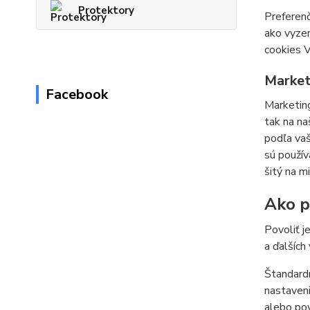
Protektory
Preferenč
ako vyzer
cookies V
Market
Facebook
Marketing
tak na na
podľa vaš
sú použív
šitý na m
Ako po
Povoliť j
a ďalších
Štandardn
nastaveni
alebo pov