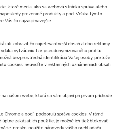
cie, ktoré menia, ako sa webová stránka správa alebo
bo naposledy prezerané produkty a pod. Vďaka týmto
 Vás čo najzaujímavejšie.
zali zobraziť čo najrelevantnejší obsah alebo reklamy
né vďaka vytváraniu tzv. pseudonymizovaného profilu
 možná bezprostredná identifikácia Vašej osoby, pretože
mito cookies, neuvidíte v reklamných oznámeniach obsah
y na našom webe, ktorá sa vám objaví pri prvom príchode
le Chrome a pod.) podporujú správu cookies. V rámci
úplne zakázať ich použitie, je možné ich tiež blokovať
ormácie, prosím, použite nápovedu vášho prehliadača.