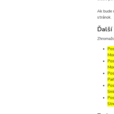
Ak bude m
stránok.
Ďalší
Zhromažd
Pos
Mou
Pos
Mou
Pos
Par
Pos
Smí
Pos
Str