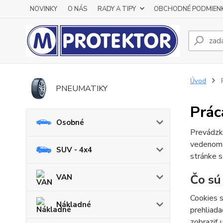
NOVINKY
O NÁS
RADY A TIPY
OBCHODNÉ PODMIEN
Úvod
P
PNEUMATIKY
Prác
Osobné
Prevádzk
vedenom
SUV - 4x4
stránke s
Čo sú
VAN
Cookies s
Nákladné
prehliada
zobraziť 