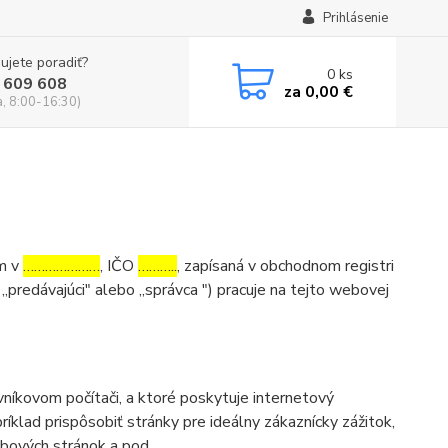
Prihlásenie
ujete poradiť?
0
ks
 609 608
za
0,00 €
a, 8:00-16:30)
om v
…………………
, IČO
………..
, zapísaná v obchodnom registri
 „predávajúci" alebo „správca ") pracuje na tejto webovej
níkovom počítači, a ktoré poskytuje internetový
íklad prispôsobiť stránky pre ideálny zákaznícky zážitok,
ebových stránok a pod.