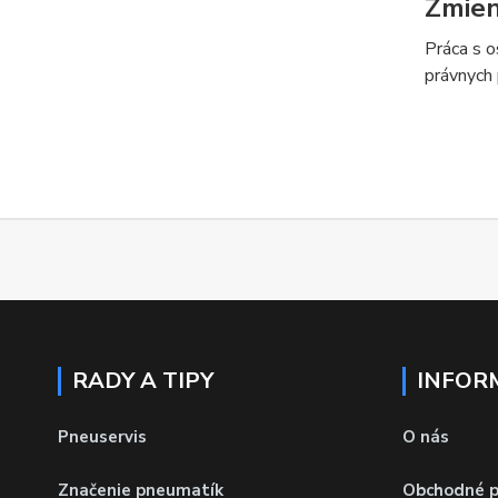
Zmien
Práca s o
právnych 
RADY A TIPY
INFOR
Pneuservis
O nás
Značenie pneumatík
Obchodné 