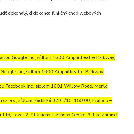
učiť dokonalý, či dokonca funkčný chod webových
osťou Google Inc., sídlom 1600 Amphitheatre Parkway,
Google Inc., sídlom 1600 Amphitheatre Parkway,
ou Facebook Inc., sídlom 1601 Willow Road, Menlo
cz, a.s., sídlom Radlická 3294/10, 150 00, Praha 5 –
td, Level 2, St Julians Business Centre, 3, Elia Zammit