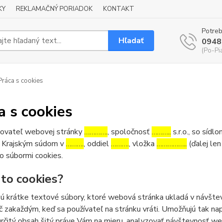
KY
REKLAMAČNÝ PORIADOK
KONTAKT
Potreb
Hľadať
0948
(Po-Pi
ráca s cookies
a s cookies
ovateľ webovej stránky
………….
, spoločnosť
………..
s.r.o., so sídl
 Krajským súdom v
……….
, oddiel
……….
, vložka
……………..
(ďalej len
o súbormi cookies.
 to cookies?
ú krátke textové súbory, ktoré webová stránka ukladá v návštev
č zakaždým, keď sa používateľ na stránku vráti. Umožňujú tak napr
určitý obsah šitý práve Vám na mieru, analyzovať návštevnosť w