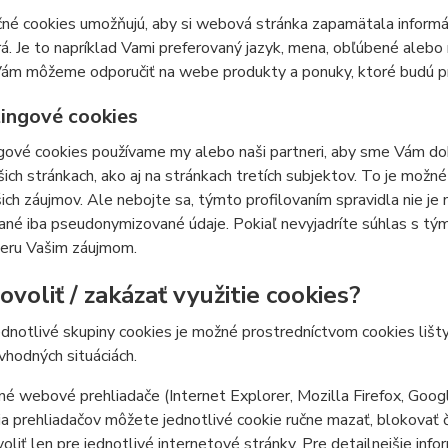
né cookies umožňujú, aby si webová stránka zapamätala informá
á. Je to napríklad Vami preferovaný jazyk, mena, obľúbené ale
ám môžeme odporučiť na webe produkty a ponuky, ktoré budú pre
ingové cookies
ové cookies používame my alebo naši partneri, aby sme Vám doká
šich stránkach, ako aj na stránkach tretích subjektov. To je mož
ich záujmov. Ale nebojte sa, týmto profilovaním spravidla nie je
ané iba pseudonymizované údaje. Pokiaľ nevyjadríte súhlas s tý
ieru Vašim záujmom.
voliť / zakázať využitie cookies?
ednotlivé skupiny cookies je možné prostredníctvom cookies lišt
 vhodných situáciách.
é webové prehliadače (Internet Explorer, Mozilla Firefox, Goog
a prehliadačov môžete jednotlivé cookie ručne mazať, blokovať či 
oliť len pre jednotlivé internetové stránky. Pre detailnejšie inf