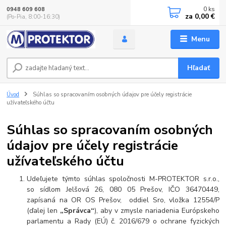
0
ks
0948 609 608
za
0,00 €
(Po-Pia, 8:00-16:30)
Menu
Hľadať
Úvod
Súhlas so spracovaním osobných údajov pre účely registrácie
užívateľského účtu
Súhlas so spracovaním osobných
údajov pre účely registrácie
užívateľského účtu
Udeľujete týmto súhlas spoločnosti M-PROTEKTOR s.r.o.,
so sídlom Jelšová 26, 080 05 Prešov, IČO 36470449,
zapísaná na OR OS Prešov, oddiel Sro, vložka 12554/P
(ďalej len
„Správca“
), aby v zmysle nariadenia Európskeho
parlamentu a Rady (EÚ) č. 2016/679 o ochrane fyzických