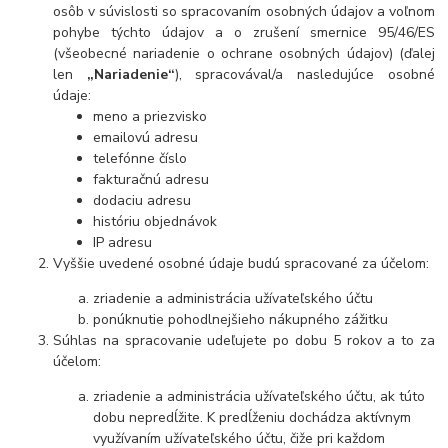
osôb v súvislosti so spracovaním osobných údajov a voľnom
pohybe týchto údajov a o zrušení smernice 95/46/ES
(všeobecné nariadenie o ochrane osobných údajov) (ďalej
len
„Nariadenie“
), spracovával/a nasledujúce osobné
údaje:
meno a priezvisko
emailovú adresu
telefónne číslo
fakturačnú adresu
dodaciu adresu
históriu objednávok
IP adresu
Vyššie uvedené osobné údaje budú spracované za účelom:
zriadenie a administrácia užívateľského účtu
ponúknutie pohodlnejšieho nákupného zážitku
Súhlas na spracovanie udeľujete po dobu
5 rokov
a to za
účelom:
zriadenie a administrácia užívateľského účtu, ak túto
dobu nepredĺžite. K predĺženiu dochádza aktívnym
využívaním užívateľského účtu, čiže pri každom