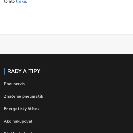
tomto
linku
.
RADY A TIPY
Pneuservis
Značenie pneumatík
Energetický štítok
Ako nakupovať