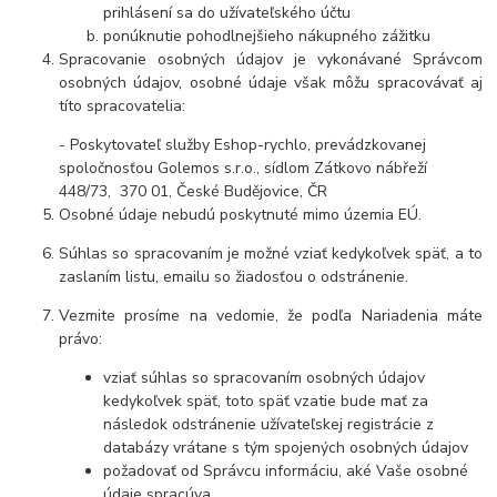
prihlásení sa do užívateľského účtu
ponúknutie pohodlnejšieho nákupného zážitku
Spracovanie osobných údajov je vykonávané Správcom
osobných údajov, osobné údaje však môžu spracovávať aj
títo spracovatelia:
- Poskytovateľ služby Eshop-rychlo, prevádzkovanej
spoločnosťou Golemos s.r.o., sídlom Zátkovo nábřeží
448/73, 370 01, České Budějovice, ČR
Osobné údaje
nebudú
poskytnuté mimo územia EÚ.
Súhlas so spracovaním je možné vziať kedykoľvek späť, a to
zaslaním listu, emailu so žiadosťou o odstránenie.
Vezmite prosíme na vedomie, že podľa Nariadenia máte
právo:
vziať súhlas so spracovaním osobných údajov
kedykoľvek späť, toto späť vzatie bude mať za
následok
odstránenie užívateľskej registrácie z
databázy vrátane s tým spojených osobných údajov
požadovať od Správcu informáciu, aké Vaše osobné
údaje spracúva