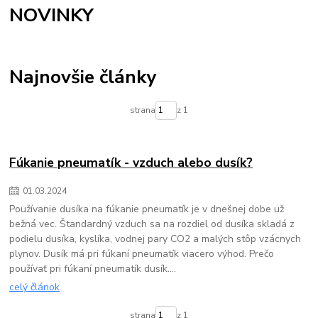
NOVINKY
Najnovšie články
strana
z 1
Fúkanie pneumatík - vzduch alebo dusík?
01
.
03
.
2024
Používanie dusíka na fúkanie pneumatík je v dnešnej dobe už
bežná vec. Štandardný vzduch sa na rozdiel od dusíka skladá z
podielu dusíka, kyslíka, vodnej pary CO2 a malých stôp vzácnych
plynov. Dusík má pri fúkaní pneumatík viacero výhod. Prečo
používať pri fúkaní pneumatík dusík....
celý článok
strana
z 1