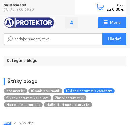
0
ks
0948 609 608
za
0,00 €
(Po-Pia, 8:00-16:30)
Menu
Hľadať
Kategórie blogu
Štítky blogu
pneumatiky
fúkanie pneumatík
fúklanie pneumatík vzduchom
fúkanie pneumatík dusíkom
Zimné pneumatiky
Hodnotenie pneumatík
Najlepšie zimné pneumatiky
Úvod
NOVINKY