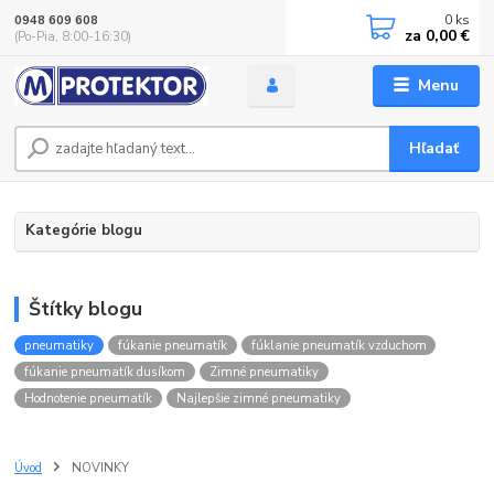
0
ks
0948 609 608
za
0,00 €
(Po-Pia, 8:00-16:30)
Menu
Hľadať
Kategórie blogu
Štítky blogu
pneumatiky
fúkanie pneumatík
fúklanie pneumatík vzduchom
fúkanie pneumatík dusíkom
Zimné pneumatiky
Hodnotenie pneumatík
Najlepšie zimné pneumatiky
Úvod
NOVINKY