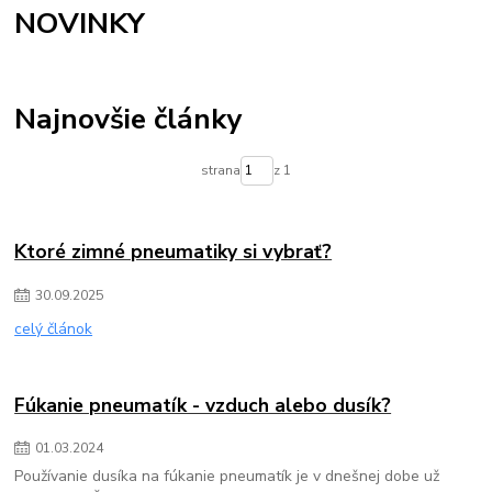
NOVINKY
Najnovšie články
strana
z 1
Ktoré zimné pneumatiky si vybrať?
30
.
09
.
2025
celý článok
Fúkanie pneumatík - vzduch alebo dusík?
01
.
03
.
2024
Používanie dusíka na fúkanie pneumatík je v dnešnej dobe už