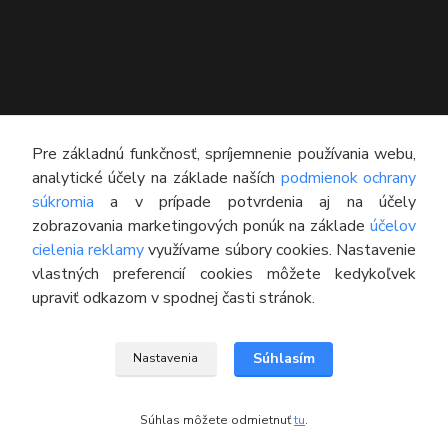
KONTAKT
Pre základnú funkčnosť, spríjemnenie používania webu,
analytické účely na základe naších
podmienok ochrany
Technický poradca
súkromia
a v prípade potvrdenia aj na účely
0948 609 608
zobrazovania marketingových ponúk na základe
účelov
(Po-Pia, 8:00-16:30)
cielenia reklamy
využívame súbory cookies. Nastavenie
vlastných preferencií cookies môžete kedykoľvek
info@pneumatikyaprotektory.sk
upraviť odkazom v spodnej časti stránok.
Súhlasím
Nastavenia
© 2016 M-PROTEKTOR s.r.o.
Súhlas môžete odmietnuť
tu
.