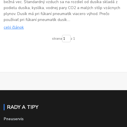
bežná vec. Štandardný vzduch sa na rozdiel od dusíka skladá z
podielu dusíka, kyslíka, vodnej pary CO2 a malých stôp vzácnych
plynov. Dusík má pri fúkaní pneumatík viacero výhod. Prečo
používať pri fúkaní pneumatík dusík....
celý článok
strana
z 1
RADY A TIPY
Pneuservis